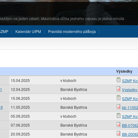
s každým na jeden zásah. Maximálna dĺžka jedného zápasu je jedna minúta.
 SZMP
Kalendár UIPM
Pravidlá moderného päťboja
Výsledky
15.04.2025
v kluboch
SZMP Kore
11
12.04.2025
Banská Bystrica
Vysledky
15.06.2025
v kluboch
SZMP Kore
19
11.05.2025
Banská Bystrica
bb-11052
05.09.2025
v kluboch
SZMP Kore
07.06.2025
Banská Bystrica
BB-07062
20.09.2025
Banská Bystrica
BB-20092