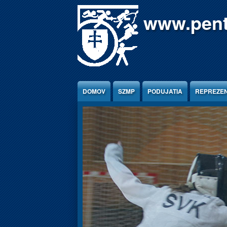
Jump to Content
www.pent
DOMOV
SZMP
PODUJATIA
REPREZEN