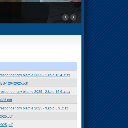
‹
›
spondencny biathle 2025 - 1.kolo 15.4..xlsx
-BB-12042025.pdf
spondencny biathle 2025 - 2.kolo 15.6..xlsx
025.pdf
spondencny biathle 2025 - 3.kolo 5.9..xlsx
025.pdf
025.pdf