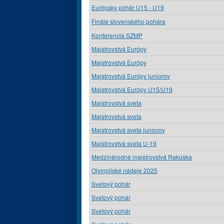
Európsky pohár U15 - U19
Finále slovenského pohára
Konferencia SZMP
Majstrovstvá Európy
Majstrovstvá Európy
Majstrovstvá Európy juniorov
Majstrovstvá Európy U15/U19
Majstrovstvá sveta
Majstrovstvá sveta
Majstrovstvá sveta juniorov
Majstrovstvá sveta U-19
Medzinárodné majstrovstvá Rakúska
Olympijské nádeje 2025
Svetový pohár
Svetový pohár
Svetový pohár