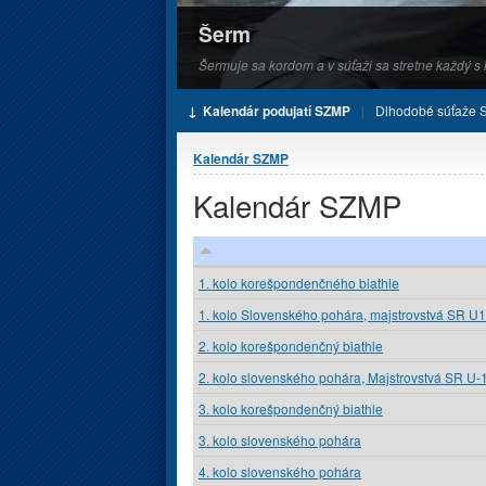
Šerm
Šermuje sa kordom a v súťaži sa stretne každý 
Kalendár podujatí SZMP
Dlhodobé súťaže
Nachádzate sa tu
Kalendár SZMP
Kalendár SZMP
1. kolo korešpondenčného biathle
1. kolo Slovenského pohára, majstrovstvá SR U
2. kolo korešpondenčný biathle
2. kolo slovenského pohára, Majstrovstvá SR U-
3. kolo korešpondenčný biathle
3. kolo slovenského pohára
4. kolo slovenského pohára