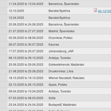
11.04.2025
to
13.04.2025
Barcelona, Španielsko
12.10.2025
Banská Bystrica
bb-12102
12.04.2025
Banská Bystrica
20.06.2025
to
24.06.2025
Barcelona, Španielsko
21.07.2025
to
27.07.2025
Madrid, Španielsko
02.06.2025
to
08.06.2025
Drzonkow, Poľsko
26.07.2025
to
30.07.2025
Kaunas
17.07.2025
to
20.07.2025
Johanesburg, JAR
08.10.2025
to
09.10.2025
Antalya, Turecko
25.06.2025
to
29.06.2025
Székesfehervár, Maďarsko
21.08.2025
to
25.08.2025
Druskininkai, Litva
18.10.2025
to
19.10.2025
Wiener Neustadt, Rakúsko
22.10.2025
to
26.10.2025
Spala, Poľsko
09.04.2025
to
10.04.2025
Antalya, Turecko
07.03.2025
to
08.03.2025
Sofia
23.04.2025
to
24.04.2025
Budapešť, Maďarsko