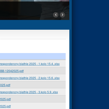
‹
›
spondencny biathle 2025 - 1.kolo 15.4..xlsx
-BB-12042025.pdf
spondencny biathle 2025 - 2.kolo 15.6..xlsx
025.pdf
spondencny biathle 2025 - 3.kolo 5.9..xlsx
025.pdf
025.pdf