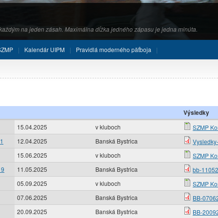
s každým na jeden zásah. Maximálna dĺžka jedného zápasu je jedna minúta.
 SZMP
Kalendár UIPM
Pravidlá moderného päťboja
Výsledky
15.04.2025
v kluboch
SZMP Kore
11
12.04.2025
Banská Bystrica
Vysledky
15.06.2025
v kluboch
SZMP Kore
19
11.05.2025
Banská Bystrica
bb-11052
05.09.2025
v kluboch
SZMP Kore
07.06.2025
Banská Bystrica
BB-07062
20.09.2025
Banská Bystrica
BB-20092