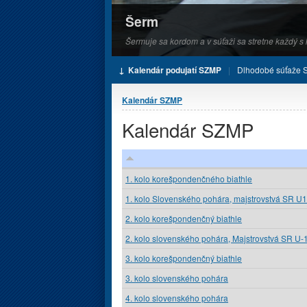
Šerm
Šermuje sa kordom a v súťaži sa stretne každý 
Kalendár podujatí SZMP
Dlhodobé súťaže
Nachádzate sa tu
Kalendár SZMP
Kalendár SZMP
1. kolo korešpondenčného biathle
1. kolo Slovenského pohára, majstrovstvá SR U
2. kolo korešpondenčný biathle
2. kolo slovenského pohára, Majstrovstvá SR U-
3. kolo korešpondenčný biathle
3. kolo slovenského pohára
4. kolo slovenského pohára