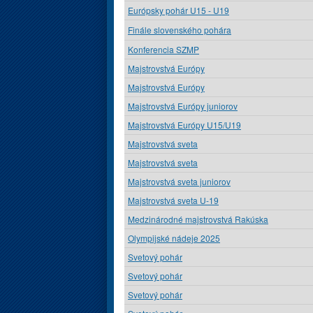
Európsky pohár U15 - U19
Finále slovenského pohára
Konferencia SZMP
Majstrovstvá Európy
Majstrovstvá Európy
Majstrovstvá Európy juniorov
Majstrovstvá Európy U15/U19
Majstrovstvá sveta
Majstrovstvá sveta
Majstrovstvá sveta juniorov
Majstrovstvá sveta U-19
Medzinárodné majstrovstvá Rakúska
Olympijské nádeje 2025
Svetový pohár
Svetový pohár
Svetový pohár