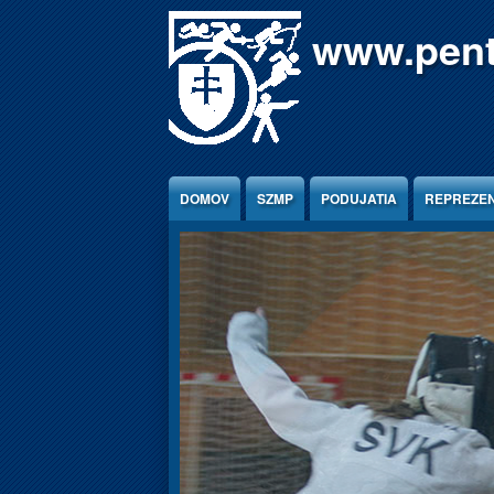
Jump to Content
www.pent
DOMOV
SZMP
PODUJATIA
REPREZEN