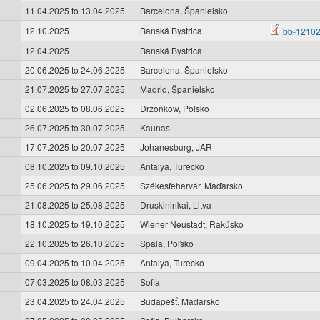
11.04.2025
to
13.04.2025
Barcelona, Španielsko
12.10.2025
Banská Bystrica
bb-12102
12.04.2025
Banská Bystrica
20.06.2025
to
24.06.2025
Barcelona, Španielsko
21.07.2025
to
27.07.2025
Madrid, Španielsko
02.06.2025
to
08.06.2025
Drzonkow, Poľsko
26.07.2025
to
30.07.2025
Kaunas
17.07.2025
to
20.07.2025
Johanesburg, JAR
08.10.2025
to
09.10.2025
Antalya, Turecko
25.06.2025
to
29.06.2025
Székesfehervár, Maďarsko
21.08.2025
to
25.08.2025
Druskininkai, Litva
18.10.2025
to
19.10.2025
Wiener Neustadt, Rakúsko
22.10.2025
to
26.10.2025
Spala, Poľsko
09.04.2025
to
10.04.2025
Antalya, Turecko
07.03.2025
to
08.03.2025
Sofia
23.04.2025
to
24.04.2025
Budapešť, Maďarsko