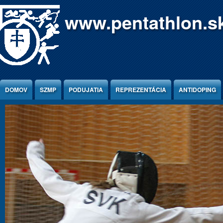
Jump to Content
www.pentathlon.s
DOMOV
SZMP
PODUJATIA
REPREZENTÁCIA
ANTIDOPING