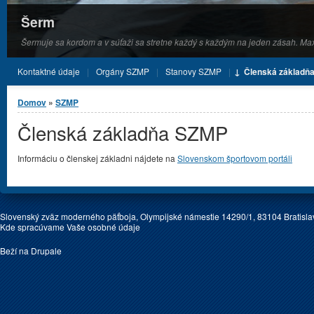
Šerm
Šermuje sa kordom a v súťaži sa stretne každý s každým na jeden zásah. Ma
Kontaktné údaje
Orgány SZMP
Stanovy SZMP
Členská základň
Nachádzate sa tu
Domov
»
SZMP
Členská základňa SZMP
Informáciu o členskej základni nájdete na
Slovenskom športovom portáli
Slovenský zväz moderného päťboja, Olympijské námestie 14290/1, 83104 Bratislav
Kde spracúvame Vaše osobné údaje
Beží na
Drupale