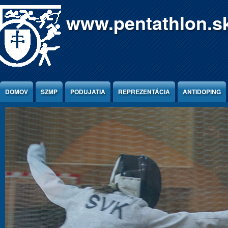
Jump to Content
www.pentathlon.s
DOMOV
SZMP
PODUJATIA
REPREZENTÁCIA
ANTIDOPING