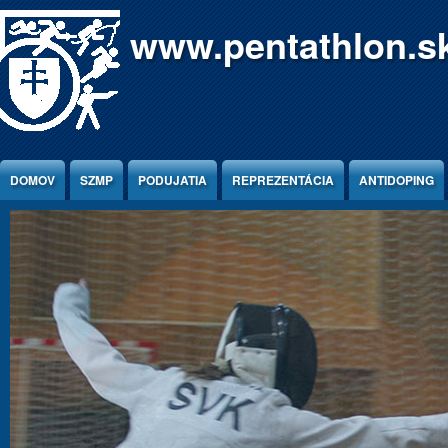
Jump to Content
www.pentathlon.s
DOMOV
SZMP
PODUJATIA
REPREZENTÁCIA
ANTIDOPING