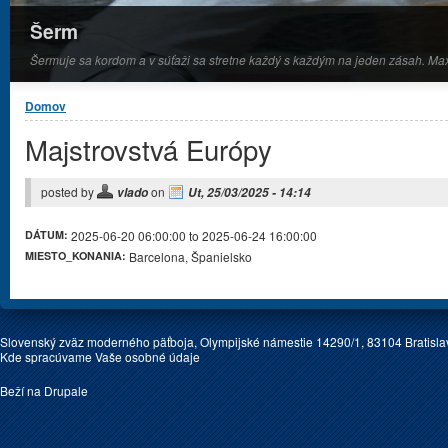
Šerm
Šermuje sa kordom a v súťaži sa stretne každý s každým na jeden zásah. Ma
Nachádzate sa tu
Domov
Majstrovstvá Európy
posted by
on
vlado
Ut, 25/03/2025 - 14:14
DÁTUM:
2025-06-20 06:00:00 to 2025-06-24 16:00:00
MIESTO_KONANIA:
Barcelona, Španielsko
Slovenský zväz moderného päťboja, Olympijské námestie 14290/1, 83104 Bratislav
Kde spracúvame Vaše osobné údaje
Beží na
Drupale