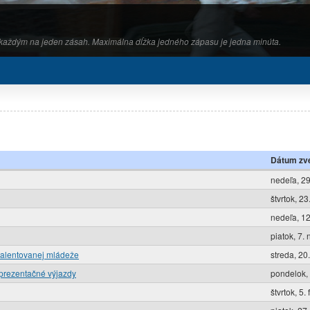
s každým na jeden zásah. Maximálna dĺžka jedného zápasu je jedna minúta.
Dátum zve
nedeľa, 29
štvrtok, 2
nedeľa, 12
piatok, 7.
 talentovanej mládeže
streda, 20
reprezentačné výjazdy
pondelok, 
štvrtok, 5.