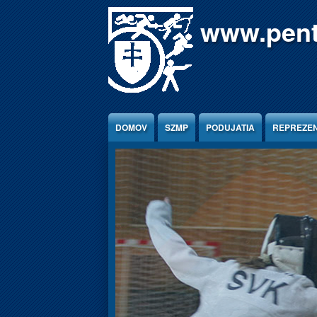
Jump to Content
www.pent
DOMOV
SZMP
PODUJATIA
REPREZEN