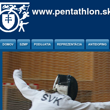
Jump to Content
www.pentathlon.s
DOMOV
SZMP
PODUJATIA
REPREZENTÁCIA
ANTIDOPING